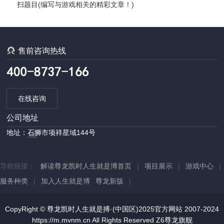
秘科技遗迹：一场奇幻之旅)
扫题目(编写与游戏相关的精彩文章！)

售前咨询热线
在线咨询
公司地址
地址：石狮市项祥星域144号
导航链接：
解读尊龙凯时人生就是博首页
|
项目展示
|
游戏中心
|
服务种类
|
加入人生就是博 尊龙新版
|
CopyRight © 尊龙凯时人生就是搏·(中国区)2025官方网站 2007-2024
https://m.mvnm.cn All Rights Reserved
Z6尊龙旗舰