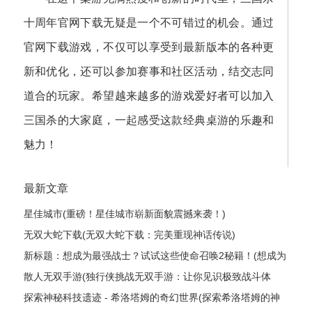
十周年官网下载无疑是一个不可错过的机会。通过
官网下载游戏，不仅可以享受到最新版本的各种更
新和优化，还可以参加赛事和社区活动，结交志同
道合的玩家。希望越来越多的游戏爱好者可以加入
三国杀的大家庭，一起感受这款经典桌游的乐趣和
魅力！
最新文章
星佳城市(重磅！星佳城市崭新面貌震撼来袭！)
无双大蛇下载(无双大蛇下载：完美重现神话传说)
新标题：想成为最强战士？试试这些使命召唤2秘籍！(想成为
最强战士？这些使命召唤2秘籍绝对让你雄霸战场！)
散人无双手游(独行侠挑战无双手游：让你见识极致战斗体
验！)
探索神秘科技遗迹 - 希洛塔姆的奇幻世界(探索希洛塔姆的神