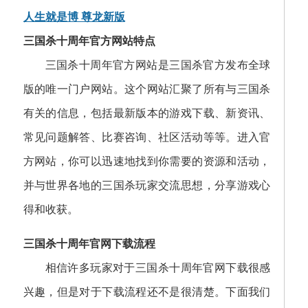
人生就是博 尊龙新版
三国杀十周年官方网站特点
三国杀十周年官方网站是三国杀官方发布全球
版的唯一门户网站。这个网站汇聚了所有与三国杀
有关的信息，包括最新版本的游戏下载、新资讯、
常见问题解答、比赛咨询、社区活动等等。进入官
方网站，你可以迅速地找到你需要的资源和活动，
并与世界各地的三国杀玩家交流思想，分享游戏心
得和收获。
三国杀十周年官网下载流程
相信许多玩家对于三国杀十周年官网下载很感
兴趣，但是对于下载流程还不是很清楚。下面我们