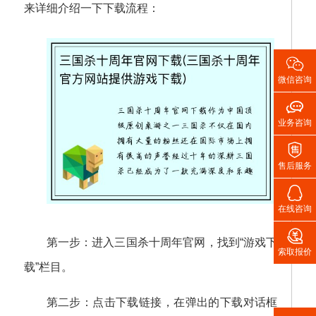
来详细介绍一下下载流程：

微信咨询

业务咨询

售后服务

在线咨询

第一步：进入三国杀十周年官网，找到“游戏下
索取报价
载”栏目。
第二步：点击下载链接，在弹出的下载对话框