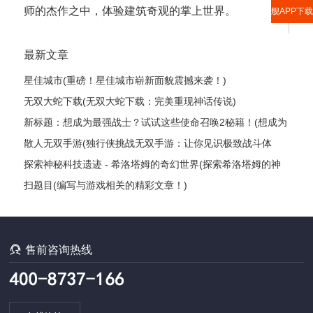
师的杰作之中，体验建筑奇观的掌上世界。
舰APP下载
最新文章
星佳城市(重磅！星佳城市崭新面貌震撼来袭！)
无双大蛇下载(无双大蛇下载：完美重现神话传说)
新标题：想成为最强战士？试试这些使命召唤2秘籍！(想成为
最强战士？这些使命召唤2秘籍绝对让你雄霸战场！)
散人无双手游(独行侠挑战无双手游：让你见识极致战斗体
验！)
探索神秘科技遗迹 - 希洛塔姆的奇幻世界(探索希洛塔姆的神
秘科技遗迹：一场奇幻之旅)
扫题目(编写与游戏相关的精彩文章！)

售前咨询热线