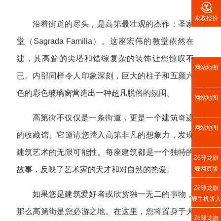

索取报价
沿着街道的尽头，是高第最壮观的杰作：圣家
堂（Sagrada Familia）。这座宏伟的教堂依然在
建，其高耸的尖塔和错综复杂的装饰让您惊叹不
网站地图
已。内部同样令人印象深刻，巨大的柱子和五颜六
色的彩色玻璃窗营造出一种超凡脱俗的氛围。
网站地图
高第街不仅仅是一条街道，更是一个建筑奇迹
网站地图
的收藏馆。它邀请您踏入高第非凡的想象力，发现
建筑艺术的无限可能性。每座建筑都是一个独特的
Z6尊龙旗
舰网页版
故事，反映了艺术家的天才和对自然的热爱。
Z6尊龙旗
如果您是建筑爱好者或欣赏独一无二的事物，
舰手机版入
口
那么高第街是您必游之地。在这里，您将置身于大
Z6尊龙旗