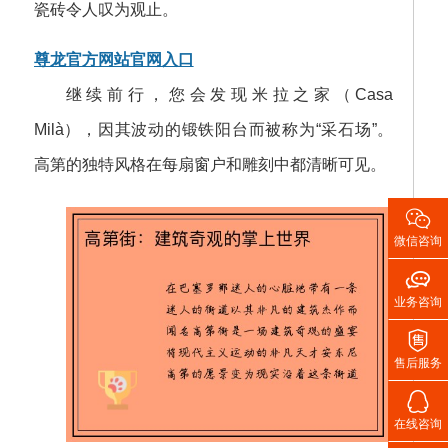
瓷砖令人叹为观止。
尊龙官方网站官网入口
继续前行，您会发现米拉之家（Casa
Milà），因其波动的锻铁阳台而被称为“采石场”。
高第的独特风格在每扇窗户和雕刻中都清晰可见。

微信咨询

业务咨询

售后服务

在线咨询